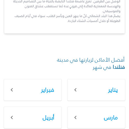
الوصل بين الطرفين. تمزج عاصمة فنلندا النابضة بالحياة ما بين التصاميم الحديثة
والهندسة المعمارية العائدة إلى قرونٍ عدة كما تستقطب عشاق الفنون
والموسيقى.
يضمّ هذا البلد الشمالي كلّ ما يبهر العين ويأسر القلب، سواء في أيام الصيف
الطويلة أو خلال أمسيات الشتاء الباردة.
أفضل الأماكن لزيارتها في مدينة
فنلندا
في شهر
يناير
فبراير
مارس
أبريل