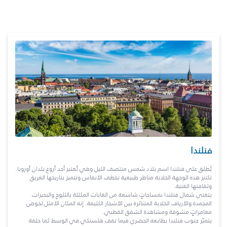
فنلندا
يُطلق على فنلندا اسم بلاد شمس منتصف الليل وهي تُعتبر أحد أروع بلدان أوروبا.
تكتنز هذه الوجهة الخلابة مناظر طبيعية تخطف الأنفاس وتتميز بتاريخها العريق
وثقافتها الغنية.
يتغنى شمال فنلندا بمساحاتٍ شاسعة من الغابات المكللة بالثلوج والبحيرات
المجمدة والأرياف الخلابة المتناثرة بين الأشجار الكثيفة. إنه المكان الأمثل لخوض
مغامراتٍ مشوقة ومشاهدة الشفق القطبي.
يتميّز جنوب فنلندا بطابعه الحضري فيما تقف هلسنكي في الوسط كما حلقة