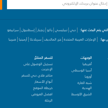
لتي يتم البحث عنها:
دبي
تبيليسي
باكو
زنجبار
إسطنبول
سراييفو
بها:
الإمارات العربية المتحدة
جزر المالديف
سريلانكا
أرمينيا
صربيا
الوجهات
للسفر المتكرّر
أفريقيا
تسجيل الوصول على
الإنترنت
آسيا الوسطى
متاجر فلاي دبي للسفر
أوروبا
أنواع الأسعار
شبه القارة
الهندية
خريطة الموقع
الشرق الأوسط
افضل العروض
الرحلة