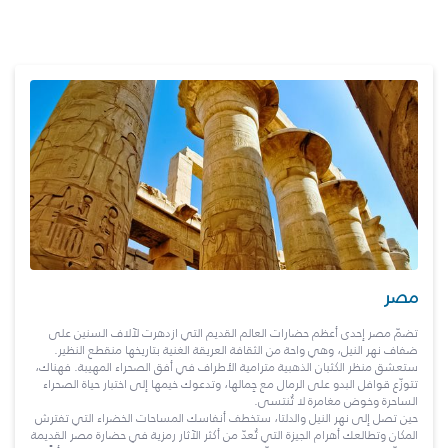
مصر
تضمّ مصر إحدى أعظم حضارات العالم القديم التي ازدهرت لآلاف السنين على
ضفاف نهر النيل، وهي واحة من الثقافة العريقة الغنية بتاريخها منقطع النظير.
ستعشق منظر الكثبان الذهبية مترامية الأطراف في أفق الصحراء المهيبة. فهناك،
تتوزّع قوافل البدو على الرمال مع جِمالها، وتدعوك خيمها إلى اختبار حياة الصحراء
الساحرة وخوض مغامرة لا تُنتسى.
حين تصل إلى نهر النيل والدلتا، ستخطف أنفاسك المساحات الخضراء التي تفترش
المكان وتطالعك أهرام الجيزة التي تُعدّ من أكثر الآثار رمزية في حضارة مصر القديمة