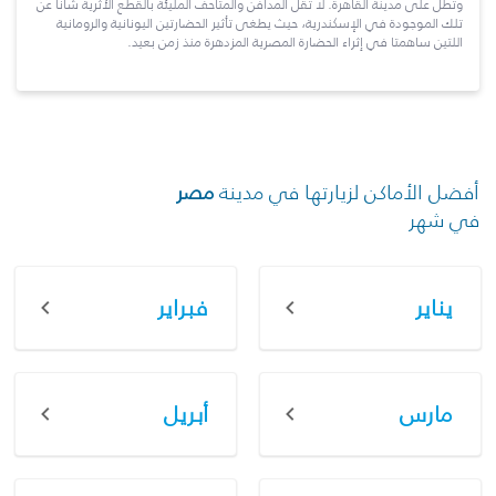
وتطلّ على مدينة القاهرة. لا تقلّ المدافن والمتاحف المليئة بالقطع الأثرية شأناً عن
تلك الموجودة في الإسكندرية، حيث يطغى تأثير الحضارتين اليونانية والرومانية
اللتين ساهمتا في إثراء الحضارة المصرية المزدهرة منذ زمن بعيد.
أفضل الأماكن لزيارتها في مدينة
مصر
في شهر
يناير
فبراير
مارس
أبريل