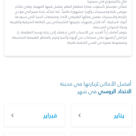
مثل يكاترينبورغ في سيبيريا.
تتحلّى موسكو بأسلوب عمارة منقطع النظير بفضل قببها المهيبة، وهي تقدّم
عروض باليه ومسرحيات وأوبرا مشهورة عالمياً. كما تمدّك بلدة مينيرالني فودي
بالراحة والاسترخاء بفضل جمالها الطبيعي الأخاذ ومنتجعات السبا التي تسودها
أجواء السكينة. أما قازان فتبهرك بمزيجها التتارستاني بين الثقافة الشرقية والغربية
وحياة الشوارع المزدحمة.
يتوفر أمامك إذاً العديد من الأسباب التي تدفعك إلى زيارة روسيا العظيمة، إذ
تترامى أراضيها على مساحات من أوروبا وآسيا وتزخر بالمناظر الطبيعية الشاسعة
وبمجموعة مميزة من المدن النابضة بالحياة.
أفضل الأماكن لزيارتها في مدينة
الاتحاد الروسي
في شهر
يناير
فبراير