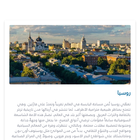
روسيا
تغطّي روسيا ثُمن مساحة اليابسة في العالم تقريباً وتمتدّ على قارّتين. وهي
تتمتع بمناظر طبيعية مترامية الأطراف، كما تنتشر في أرجائها مدن تاريخية تزخر
بالثقافة والتراث العريق. وبصفتها أكبر بلد في العالم، تضمّ هذه الأمة الشاسعة
السوفياتية سابقاً مقوّمات ترضي أذواق الجميع، ما يجعل منها وجهةً جذابة
ومتنوعة لتمضية عطلات ممتعة. وبالتالي، تنتظرك وفرة من المعالم السياحية
ومواقع الجذب والتنوّع الثقافي، بدءاً من مدن الموانئ مثل روستوف-أون-دون
وماخاتشكالا على شواطئ البحر الأسود وبحر قزوين، وصولاً إلى المراكز الصناعية