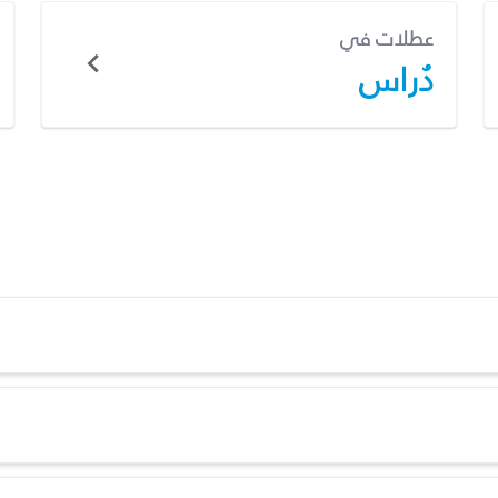
عطلات في
دُراس