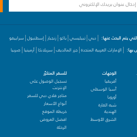
لتي يتم البحث عنها:
دبي
تبيليسي
باكو
زنجبار
إسطنبول
سراييفو
بها:
الإمارات العربية المتحدة
جزر المالديف
سريلانكا
أرمينيا
صربيا
الوجهات
للسفر المتكرّر
أفريقيا
تسجيل الوصول على
الإنترنت
آسيا الوسطى
متاجر فلاي دبي للسفر
أوروبا
أنواع الأسعار
شبه القارة
الهندية
خريطة الموقع
الشرق الأوسط
افضل العروض
الرحلة