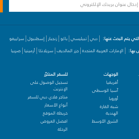
لتي يتم البحث عنها:
دبي
تبيليسي
باكو
زنجبار
إسطنبول
سراييفو
بها:
الإمارات العربية المتحدة
جزر المالديف
سريلانكا
أرمينيا
صربيا
الوجهات
للسفر المتكرّر
أفريقيا
تسجيل الوصول على
الإنترنت
آسيا الوسطى
متاجر فلاي دبي للسفر
أوروبا
أنواع الأسعار
شبه القارة
الهندية
خريطة الموقع
الشرق الأوسط
افضل العروض
الرحلة