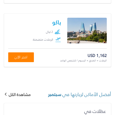
باكو
2 ليال
الرحلات متضمنة
USD 1,162
احجز الآن
الرحلات + الفندق + الرسوم / للشخص الواحد
أفضل الأماكن لزيارتها في
سبتمبر
مشاهدة الكل
عطلات في