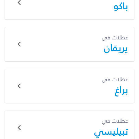
باكو
عطلات في
يريفان
عطلات في
براغ
عطلات في
تبيليسي