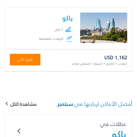
باكو
2 ليال
الرحلات متضمنة
USD 1,162
احجز الآن
الرحلات + الفندق + الرسوم / للشخص الواحد
أفضل الأماكن لزيارتها في
سبتمبر
مشاهدة الكل
عطلات في
باكو