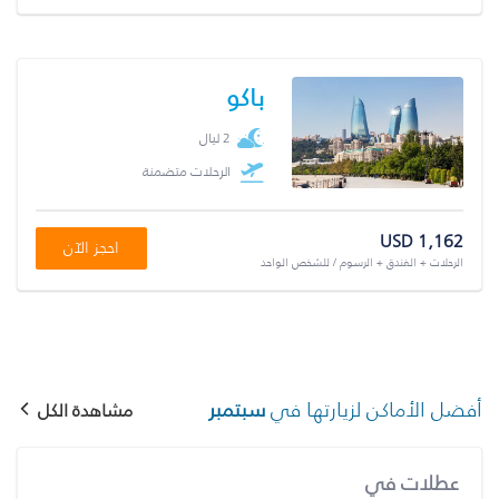
باكو
2 ليال
الرحلات متضمنة
USD 1,162
احجز الآن
الرحلات + الفندق + الرسوم / للشخص الواحد
أفضل الأماكن لزيارتها في
سبتمبر
مشاهدة الكل
عطلات في