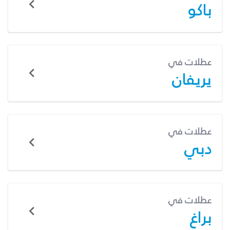
باكو
عطلات في
يريفان
عطلات في
دبي
عطلات في
براغ