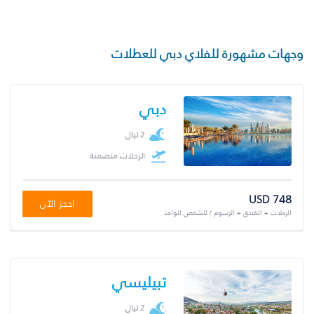
وجهات مشهورة للفلاي دبي للعطلات
دبي
2 ليال
الرحلات متضمنة
USD 748
احجز الآن
الرحلات + الفندق + الرسوم / للشخص الواحد
تبيليسي
2 ليال