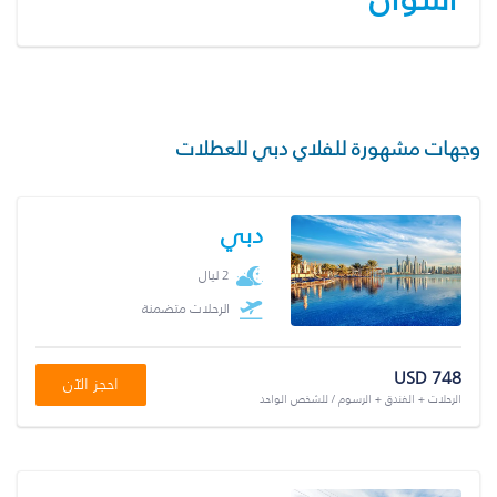
وجهات مشهورة للفلاي دبي للعطلات
دبي
2 ليال
الرحلات متضمنة
USD 748
احجز الآن
الرحلات + الفندق + الرسوم / للشخص الواحد