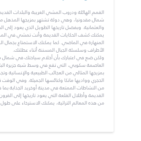
القمم الهائلة ودروب المشي الغريبة والبلدات القد
شمال مقدونيا، وهي دولة تشتهر بمزيجها المذهل من ال
والعثمانية. وبفضل تاريخها الطويل الذي يعود إلى ال
يمكنك كشف الحكايات القديمة وأنت تمشي في الممرات 
المنهارة في الماضي. كما يمكنك الاستمتاع بجمال الم
الأطراف وسلسلة الجبال المسننة أثناء عطلتك.
ولكن ضع في اعتبارك بأن أحلام سياحتك في شمال مقد
العاصمة سكوبي، التي تقع في وسط شبه جزيرة البلقا
بمزيجها المثالي من العجائب الطبيعية والإنسانية وت
الحجري وواديها ماتكا وكنائسها الجميلة. وفي الوقت 
من النشاطات الممتعة في مدينة أوخريد الجذابة بما 
القديمة وأطلال القلعة التي يعود تاريخها إلى القر
من هذه المعالم التراثية، يمكنك الاسترخاء على طول بح