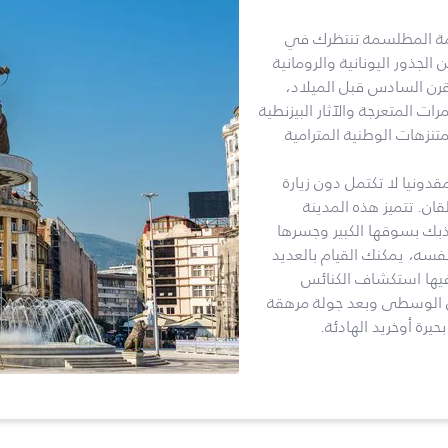
يمة المطلسمة تنتظرك في
جذور اليونانية والرومانية
قرن السادس قبل الميلاد،
المتعرجة والآثار البيزنطية
تنزهات الوطنية المترامية
ونيا لا تكتمل دون زيارة
ن. تتميز هذه المدينة
جذبك بسوقها الكبير وجسرها
نفسه، يمكنك القيام بالعديد
فيها استكشاف الكنائس
ون الوسطى وبعد جولة مرهقة
يرة أوخريد الهادئة.