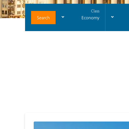
Class
Search
Economy