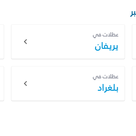
ر
عطلات في
يريفان
عطلات في
بلغراد