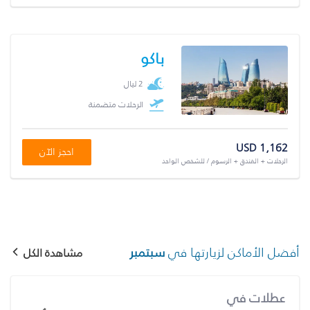
باكو
2 ليال
الرحلات متضمنة
USD 1,162
احجز الآن
الرحلات + الفندق + الرسوم / للشخص الواحد
أفضل الأماكن لزيارتها في
سبتمبر
مشاهدة الكل
عطلات في