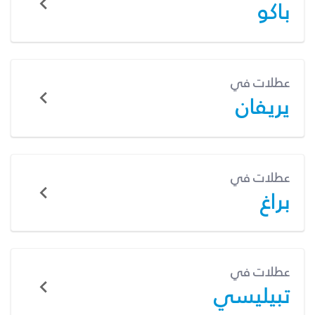
باكو
عطلات في
يريفان
عطلات في
براغ
عطلات في
تبيليسي