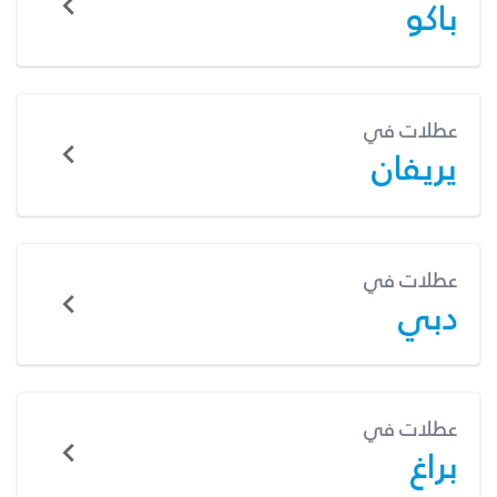
باكو
عطلات في
يريفان
عطلات في
دبي
عطلات في
براغ