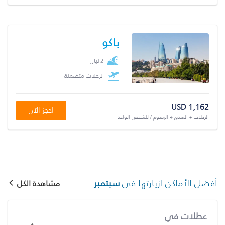
باكو
2 ليال
الرحلات متضمنة
USD 1,162
احجز الآن
الرحلات + الفندق + الرسوم / للشخص الواحد
أفضل الأماكن لزيارتها في
سبتمبر
مشاهدة الكل
عطلات في