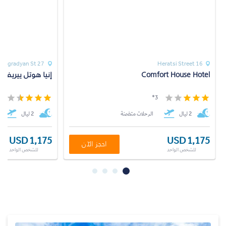
27 Leningradyan St
16 Heratsi Street
Comfort House Hotel
إنيا هوتل ييريفان
*
3*
2 ليال
الرحلات متضمنة
2 ليال
USD 1,175
USD 1,175
احجز الآن
للشخص الواحد
للشخص الواحد