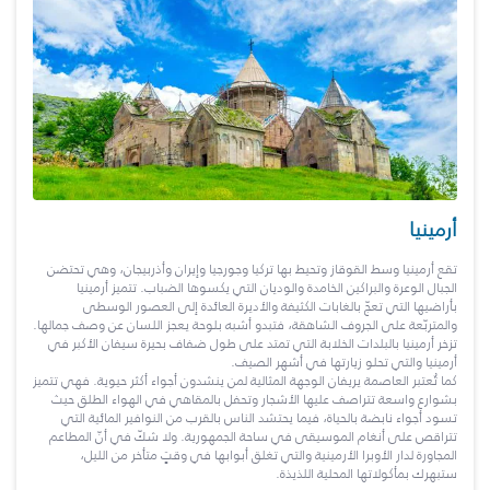
أرمينيا
تقع أرمينيا وسط القوقاز وتحيط بها تركيا وجورجيا وإيران وأذربيجان، وهي تحتضن
الجبال الوعرة والبراكين الخامدة والوديان التي يكسوها الضباب. تتميز أرمينيا
بأراضيها التي تعجّ بالغابات الكثيفة والأديرة العائدة إلى العصور الوسطى
والمتربّعة على الجروف الشاهقة، فتبدو أشبه بلوحة يعجز اللسان عن وصف جمالها.
تزخر أرمينيا بالبلدات الخلابة التي تمتد على طول ضفاف بحيرة سيفان الأكبر في
أرمينيا والتي تحلو زيارتها في أشهر الصيف.
كما تُعتبر العاصمة يريفان الوجهة المثالية لمن ينشدون أجواء أكثر حيوية. فهي تتميز
بشوارع واسعة تتراصف عليها الأشجار وتحفل بالمقاهي في الهواء الطلق حيث
تسود أجواء نابضة بالحياة، فيما يحتشد الناس بالقرب من النوافير المائية التي
تتراقص على أنغام الموسيقى في ساحة الجمهورية. ولا شكّ في أنّ المطاعم
المجاورة لدار الأوبرا الأرمينية والتي تغلق أبوابها في وقتٍ متأخر من الليل،
ستبهرك بمأكولاتها المحلية اللذيذة.