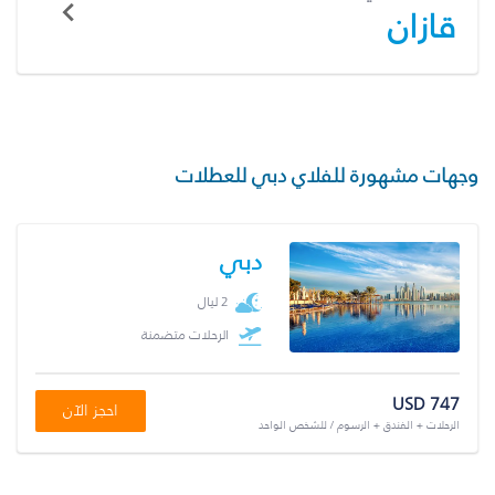
قازان
وجهات مشهورة للفلاي دبي للعطلات
دبي
2 ليال
الرحلات متضمنة
USD 747
احجز الآن
الرحلات + الفندق + الرسوم / للشخص الواحد