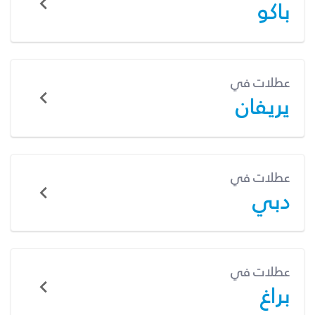
باكو
عطلات في
يريفان
عطلات في
دبي
عطلات في
براغ