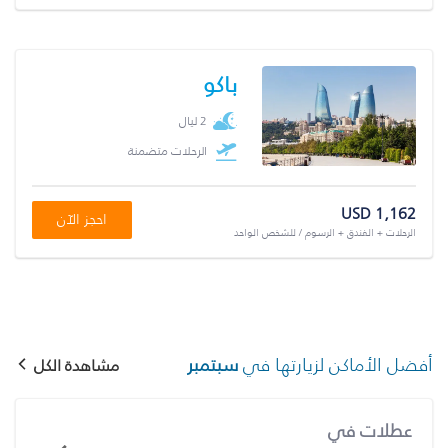
باكو
2 ليال
الرحلات متضمنة
USD 1,162
احجز الآن
الرحلات + الفندق + الرسوم / للشخص الواحد
أفضل الأماكن لزيارتها في
سبتمبر
مشاهدة الكل
عطلات في