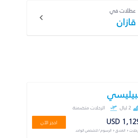
عطلات في
قازان
بيليسي
2 ليال
الرحلات متضمنة
USD 1,12
احجز الآن
رحلات + الفندق + الرسوم / للشخص الواحد