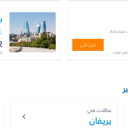
ب
ت متضمنة
2
احجز الآن
شخص الواحد
ال
ر
عطلات في
يريفان