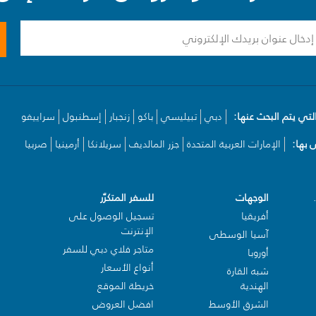
لتي يتم البحث عنها:
دبي
تبيليسي
باكو
زنجبار
إسطنبول
سراييفو
بها:
الإمارات العربية المتحدة
جزر المالديف
سريلانكا
أرمينيا
صربيا
الوجهات
للسفر المتكرّر
أفريقيا
تسجيل الوصول على
الإنترنت
آسيا الوسطى
متاجر فلاي دبي للسفر
أوروبا
أنواع الأسعار
شبه القارة
الهندية
خريطة الموقع
الشرق الأوسط
افضل العروض