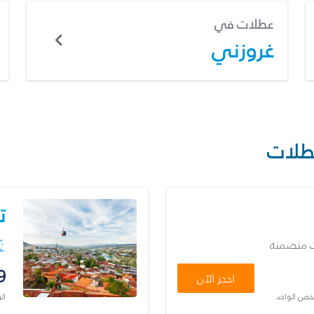
عطلات في
غروزني
طلات
ت
ت متضمنة
9
احجز الآن
شخص الواحد
ال