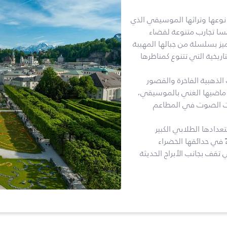
 نوعها وتراثها الموسيقي الذي
مسا تجارب متنوعة لقضاء
ز بسلسلة من جبالها المهيبة
تاريخية التي تتنوع كمناظرها
الذهبية الفاخرة والقصور
ا ماضيها الغني بالموسيقي،
ات الصوت في المطاعم
عدادها الطلابي الكبير
 في حدائقها الخضراء
تقف بجانب الأبراج الحديثة