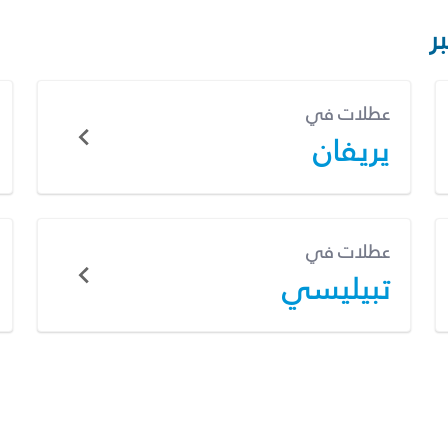
ر
عطلات في
يريفان
عطلات في
تبيليسي