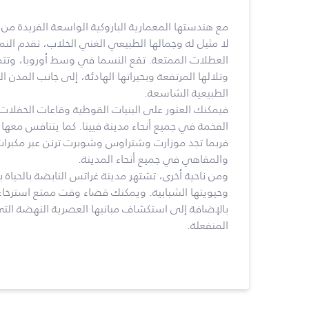
مع هندستها المعمارية الباروكية الواسعة الفريدة من
لا مثيل له وجمالها الطبيعي الغني الخلاب، تقدم الن
العطلات الممتعة. تقع النسما في وسط أوروبا، وتتمي
وتلالها المرتفعة وبحيراتها الهادئة، إلى جانب المدن ال
الطبيعية الشاسعة.
فيمكنك العثور على البنيات القوطية وقاعات الحفلات 
الفخمة في جميع أنحاء مدينة فيينا. كما يتنافس معه
فربما تجد موزارت وشتراوس وشوبرت ترنن عبر مكبر
والمقاهي في جميع أنحاء المدينة.
ومن ناحية أخرى، تشتهر مدينة غراتس النابضة بالحياة بت
وحيويتها الشبابية. ويمكنك قضاء وقت ممتع استرخاءً
بالإضافة إلى استكشاف مبانيها العصرية النهضة التي 
المنفعلة.