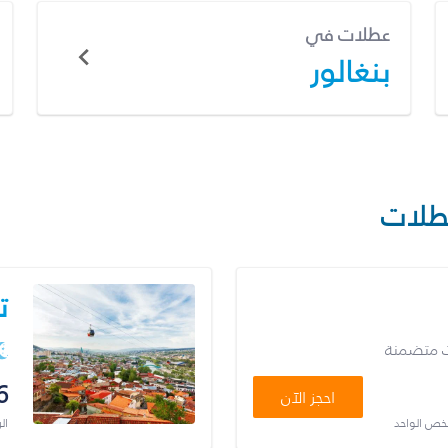
عطلات في
بنغالور
طلات
ت
ت متضمنة
6
احجز الآن
شخص الواحد
ال