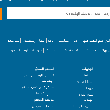
لتي يتم البحث عنها:
دبي
تبيليسي
باكو
زنجبار
إسطنبول
سراييفو
بها:
الإمارات العربية المتحدة
جزر المالديف
سريلانكا
أرمينيا
صربيا
الوجهات
للسفر المتكرّر
أفريقيا
تسجيل الوصول على
الإنترنت
آسيا الوسطى
متاجر فلاي دبي للسفر
أوروبا
أنواع الأسعار
شبه القارة
الهندية
خريطة الموقع
الشرق الأوسط
افضل العروض