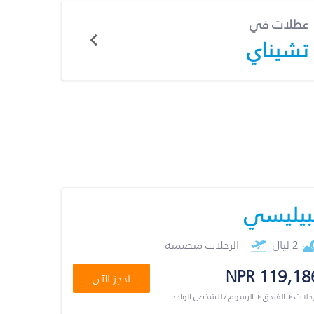
عطلات في
تشيناي
بيليسي
2 ليال
الرحلات متضمنة
NPR 119,18
احجز الآن
رحلات + الفندق + الرسوم / للشخص الواحد