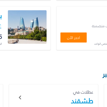
ب
ت متضمنة
5
احجز الآن
شخص الواحد
ال
ر
عطلات في
طشقند