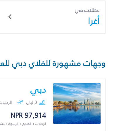
عطلات في
أغرا
وجهات مشهورة للفلاي دبي للع
دبي
3 ليال
الرحلا
NPR 97,914
الرحلات + الفندق + الرسوم / لل