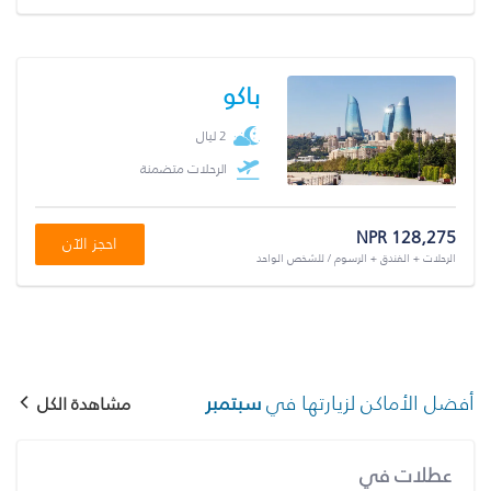
باكو
2 ليال
الرحلات متضمنة
NPR 128,275
احجز الآن
الرحلات + الفندق + الرسوم / للشخص الواحد
أفضل الأماكن لزيارتها في
سبتمبر
مشاهدة الكل
عطلات في