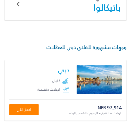
باتيكالوا
وجهات مشهورة للفلاي دبي للعطلات
دبي
3 ليال
الرحلات متضمنة
NPR 97,914
احجز الآن
الرحلات + الفندق + الرسوم / للشخص الواحد