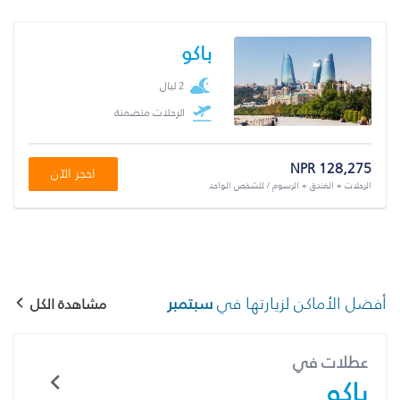
باكو
2 ليال
الرحلات متضمنة
NPR 128,275
احجز الآن
الرحلات + الفندق + الرسوم / للشخص الواحد
أفضل الأماكن لزيارتها في
سبتمبر
مشاهدة الكل
عطلات في
باكو