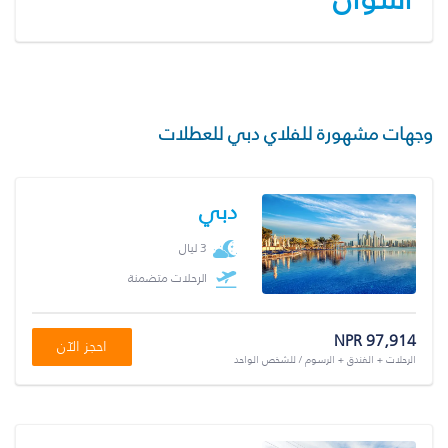
وجهات مشهورة للفلاي دبي للعطلات
دبي
3 ليال
الرحلات متضمنة
NPR 97,914
احجز الآن
الرحلات + الفندق + الرسوم / للشخص الواحد