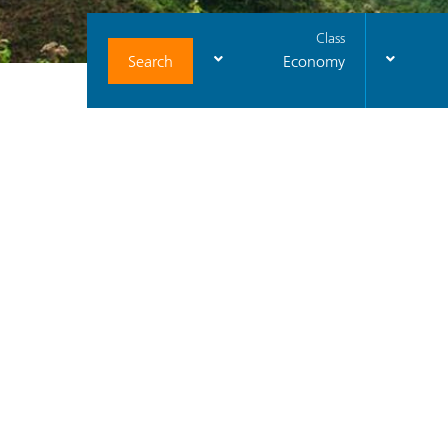
Class
Search
Economy