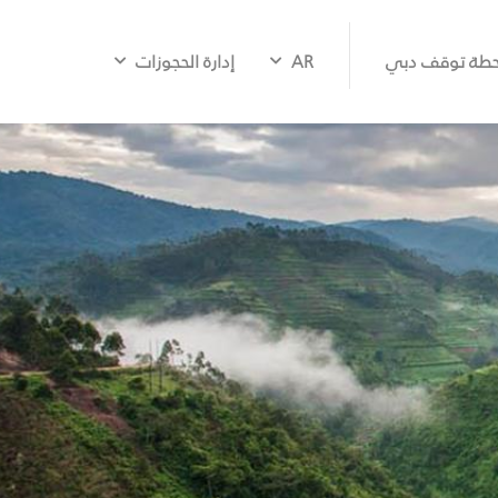
طة توقف دبي
AR
إدارة الحجوزات