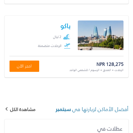
باكو
2 ليال
الرحلات متضمنة
NPR 128,275
احجز الآن
الرحلات + الفندق + الرسوم / للشخص الواحد
أفضل الأماكن لزيارتها في
سبتمبر
مشاهدة الكل
عطلات في