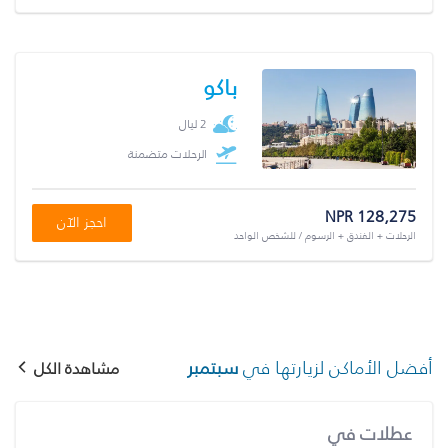
باكو
2 ليال
الرحلات متضمنة
NPR 128,275
احجز الآن
الرحلات + الفندق + الرسوم / للشخص الواحد
أفضل الأماكن لزيارتها في
سبتمبر
مشاهدة الكل
عطلات في