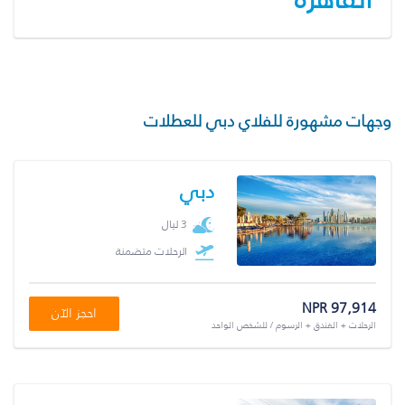
وجهات مشهورة للفلاي دبي للعطلات
دبي
3 ليال
الرحلات متضمنة
NPR 97,914
احجز الآن
الرحلات + الفندق + الرسوم / للشخص الواحد