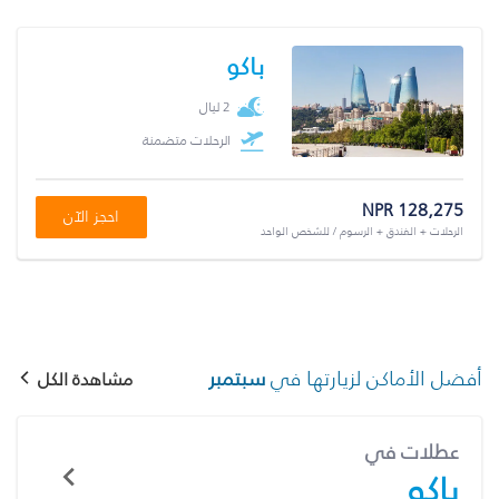
باكو
2 ليال
الرحلات متضمنة
NPR 128,275
احجز الآن
الرحلات + الفندق + الرسوم / للشخص الواحد
أفضل الأماكن لزيارتها في
سبتمبر
مشاهدة الكل
عطلات في
باكو