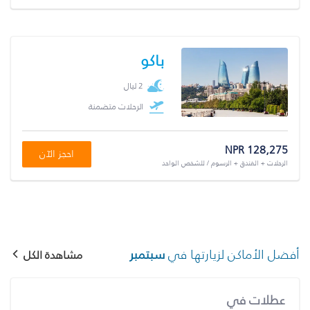
باكو
2 ليال
الرحلات متضمنة
NPR 128,275
احجز الآن
الرحلات + الفندق + الرسوم / للشخص الواحد
أفضل الأماكن لزيارتها في
سبتمبر
مشاهدة الكل
عطلات في