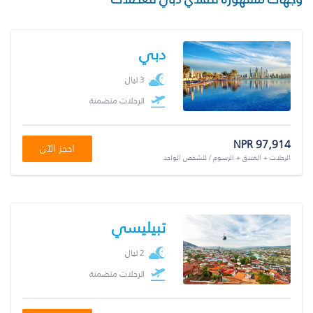
دبي
3 ليال
الرحلات متضمنة
NPR 97,914
احجز الآن
الرحلات + الفندق + الرسوم / للشخص الواحد
تبيليسي
2 ليال
الرحلات متضمنة