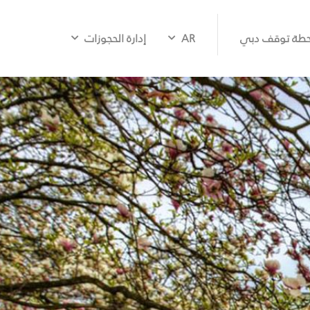
طة توقف دبي
AR
إدارة الحجوزات