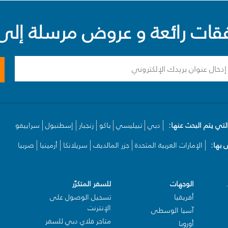
ت رائعة و عروض مرسلة إلى 
لتي يتم البحث عنها:
دبي
تبيليسي
باكو
زنجبار
إسطنبول
سراييفو
بها:
الإمارات العربية المتحدة
جزر المالديف
سريلانكا
أرمينيا
صربيا
الوجهات
للسفر المتكرّر
أفريقيا
تسجيل الوصول على
الإنترنت
آسيا الوسطى
متاجر فلاي دبي للسفر
أوروبا