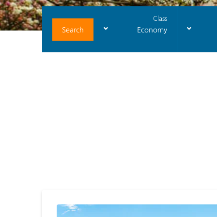
Class
Search
Economy