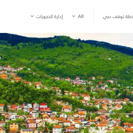
طة توقف دبي
AR
إدارة الحجوزات