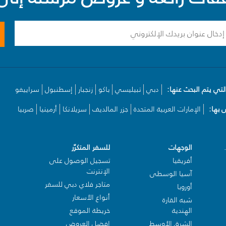
لتي يتم البحث عنها:
دبي
تبيليسي
باكو
زنجبار
إسطنبول
سراييفو
بها:
الإمارات العربية المتحدة
جزر المالديف
سريلانكا
أرمينيا
صربيا
الوجهات
للسفر المتكرّر
أفريقيا
تسجيل الوصول على
الإنترنت
آسيا الوسطى
متاجر فلاي دبي للسفر
أوروبا
أنواع الأسعار
شبه القارة
الهندية
خريطة الموقع
الشرق الأوسط
افضل العروض