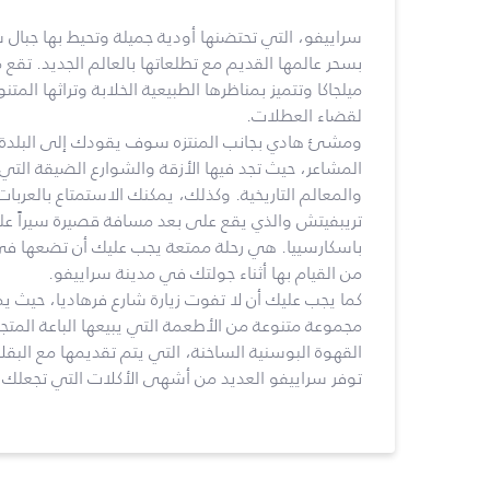
سراييفو، التي تحتضنها أودية جميلة وتحيط بها جبال
بسحر عالمها القديم مع تطلعاتها بالعالم الجديد. تقع
ميلجاكا وتتميز بمناظرها الطبيعية الخلابة وتراثها المتن
لقضاء العطلات.
ومشئ هادي بجانب المنتزه سوف يقودك إلى البلدة ا
المشاعر، حيث تجد فيها الأزقة والشوارع الضيقة التي 
والمعالم التاريخية. وكذلك، يمكنك الاستمتاع بالعرب
تريبفيتش والذي يقع على بعد مسافة قصيرة سيراً ع
باسكارسييا. هي رحلة ممتعة يجب عليك أن تضعها في 
من القيام بها أثناء جولتك في مدينة سراييفو.
كما يجب عليك أن لا تفوت زيارة شارع فرهاديا، حيث يم
مجموعة متنوعة من الأطعمة التي يبيعها الباعة المتجو
القهوة البوسنية الساخنة، التي يتم تقديمها مع البقلا
توفر سراييفو العديد من أشهى الأكلات التي تجعلك ت