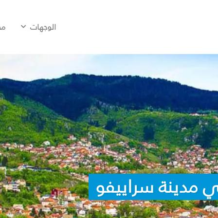
الوجهات
مح
ي مدينة سراييفو