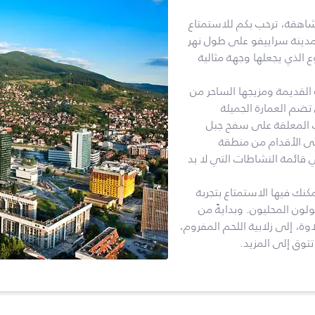
 شاهقة، ترحب بكم للاستمتاع
 مدينة سراييفو على طول نهر
وع الذي يجعلها وجهة مثالية
لقديمة ومزيجها الساحر من
تضم العمارة الجميلة
ات المعلقة على سفح جبل
لى الأقدام من منطقة
قائمة النشاطات التي لا بد
كنك فيها الاستمتاع بتجربة
لون المحليون. وبدايةً من
وة، إلى زلابية اللحم المفروم،
توق إلى المزيد.