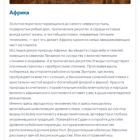
Африка
Золотое море простирающихся до самого севера пустынь,
подернутых рябью дюн, тропические джунгли, в сердце которых
всегда кипит жизнь, и чистейшие пляжи, омываемые теплыми
течениями, ― вот что делает Африку одним из самых завораживающих
мест на планете.
Исследуя дикую природу Африки, вы увидите стада зебр и газелей,
живущих в саваннах Танзании по соседству с величественными
слонами и жирафами. А в тропических джунглях Уганды господствуют
огромные гориллы с серебристыми спинами. Проплывая вдоль
побережья, вы откроете райские острова Эритреи, где жизнь
пробуждается вместе с солнцем, и бесконечные сомалийские пляжи с
кристально чистой водой и богатейшей флорой и фауной. Красота
природы в сочетании с поразительным изобилием культур и народов
великого африканского континента оставят у вас в душе неизгладимое
впечатление.
Именно здесь зародилось человечество и здесь находились
величайшие цивилизации древнего мира, следы которых до сих пор
видны по всему континенту в виде памятников, артефактов и глубоко
укоренившихся традиций. Поезжайте в Судан и откройте для себя
древние нубийские пирамиды, которые в великом множестве
расположены в долине реки Нил. Внушительные обелиски Эфиопии
расскажут вам об Аксумском царстве. Или же отправляйтесь