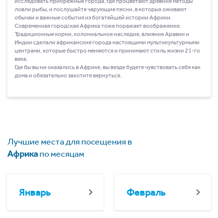
исследовать прибрежные города, где процветают древние методы
ловли рыбы, и послушайте чарующие песни, в которых оживают
обычаи и важные события из богатейшей истории Африки.
Современная городская Африка тоже поражает воображение.
Традиционные корни, колониальное наследие, влияние Аравии и
Индии сделали африканские города настоящими мультикультурными
центрами, которые быстро меняются и принимают стиль жизни 21-го
века.
Где бы вы ни оказались в Африке, вы везде будете чувствовать себя как
дома и обязательно захотите вернуться.
Лучшие места для посещения в
Африка
по месяцам
Январь
Февраль