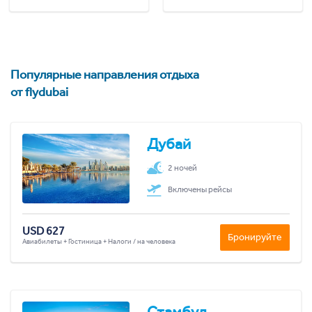
Популярные направления отдыха
от flydubai
Дубай
2 ночей
Включены рейсы
USD 627
Бронируйте
Авиабилеты + Гостиница + Налоги / на человека
Стамбул