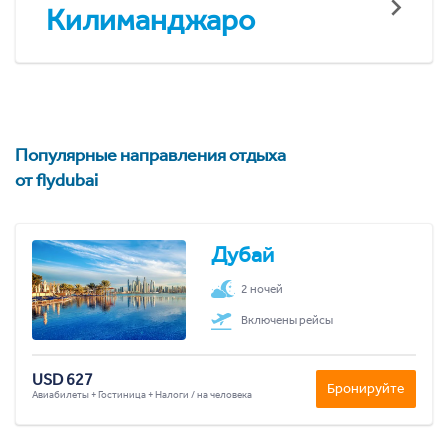
Килиманджаро
Популярные направления отдыха
от flydubai
Дубай
2 ночей
Включены рейсы
USD 627
Бронируйте
Авиабилеты + Гостиница + Налоги / на человека