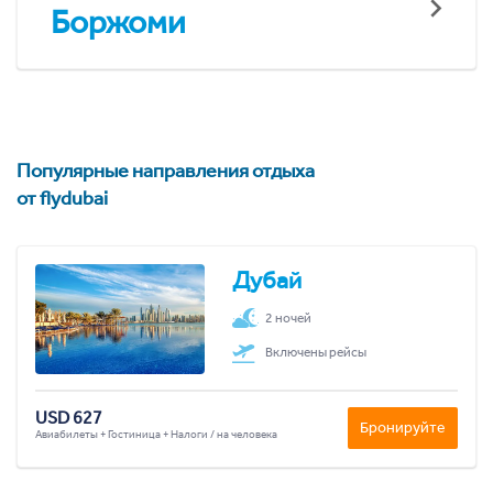
Боржоми
Популярные направления отдыха
от flydubai
Дубай
2 ночей
Включены рейсы
USD 627
Бронируйте
Авиабилеты + Гостиница + Налоги / на человека