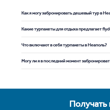
Как я могу забронировать дешевый тур в Неап
Какие турпакеты для отдыха предлагает flyd
Что включают в себя турпакеты в Неаполь?
Могу ли я в последний момент забронироват
Получать