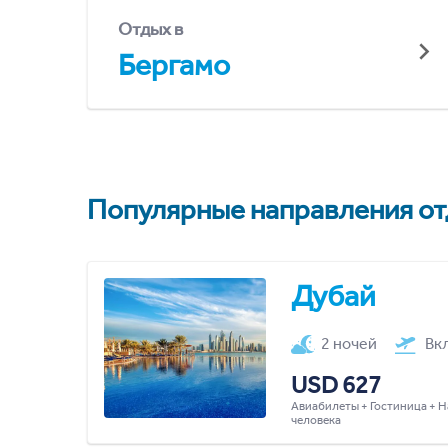
Отдых в
Бергамо
Популярные направления отд
Дубай
2 ночей
Вк
USD 627
Авиабилеты + Гостиница + Н
человека