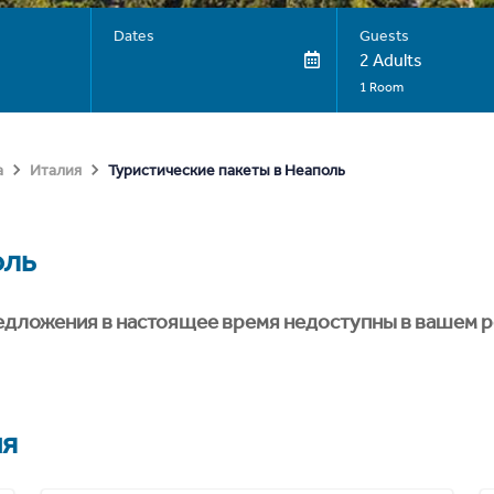
Dates
Guests
2 Adults
1 Room
Туристические пакеты в Неаполь
а
Италия
оль
едложения в настоящее время недоступны в вашем р
ия