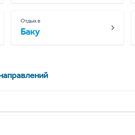
Отдых в
Баку
 направлений