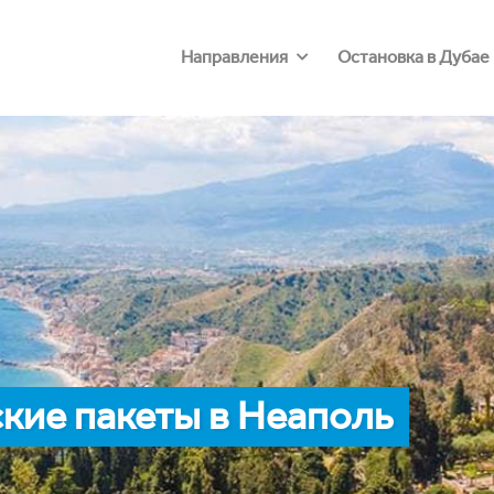
Направления
Остановка в Дубае
кие пакеты в Неаполь