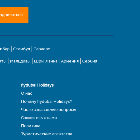
одписаться
зибар
Стамбул
Сараево
аты
Мальдивы
Шри-Ланка
Армения
Сербия
flydubai Holidays
О нас
Почему flydubai Holidays?
Часто задаваемые вопросы
Свяжитесь с нами
Политика
Туристические агентства