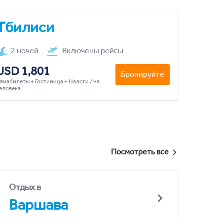
Тбилиси
2 ночей
Включены рейсы
USD 1,801
Бронируйте
виабилеты + Гостиница + Налоги / на
еловека
Посмотреть все
Отдых в
Варшава