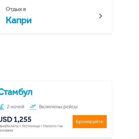
Отдых в
Капри
Стамбул
2 ночей
Включены рейсы
USD 1,255
Бронируйте
виабилеты + Гостиница + Налоги / на
еловека