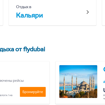
Отдых в
Кальяри
ыха от flydubai
лючены рейсы
Бронируйте
алоги / на
А
ч