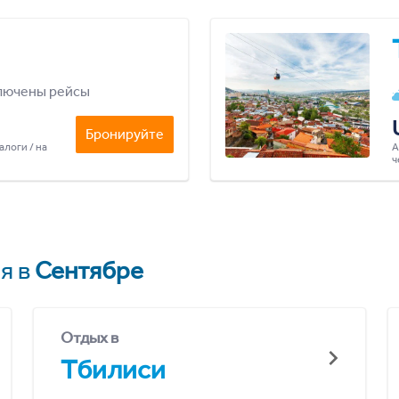
лючены рейсы
Бронируйте
алоги / на
А
ч
я в
Сентябре
Отдых в
Тбилиси