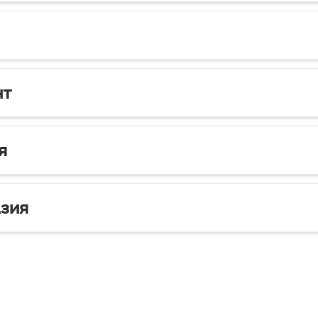
нт
я
зия