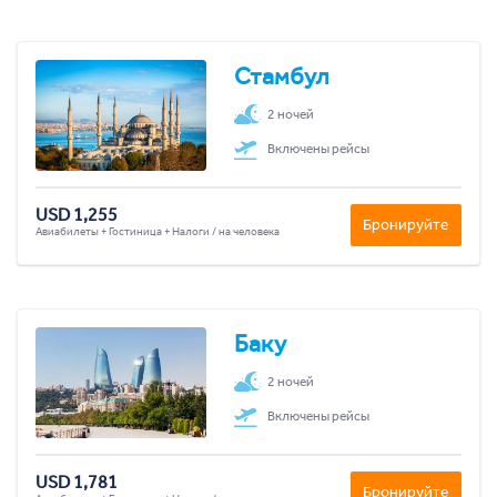
Стамбул
2 ночей
Включены рейсы
USD 1,255
Бронируйте
Авиабилеты + Гостиница + Налоги / на человека
Баку
2 ночей
Включены рейсы
USD 1,781
Бронируйте