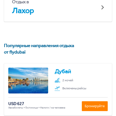
Отдых в
Лахор
Популярные направления отдыха
от flydubai
Дубай
2 ночей
Включены рейсы
USD 627
Бронируйте
Авиабилеты + Гостиница + Налоги / на человека