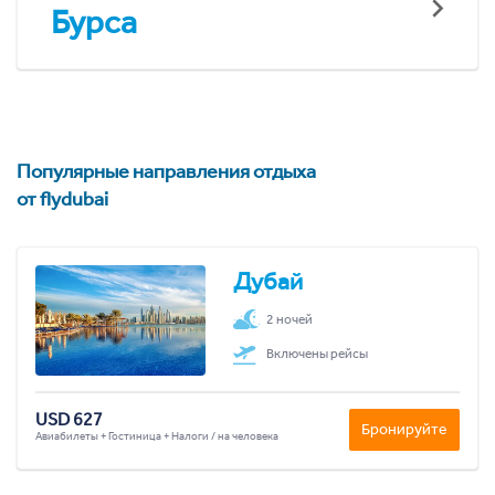
Бурса
Популярные направления отдыха
от flydubai
Дубай
2 ночей
Включены рейсы
USD 627
Бронируйте
Авиабилеты + Гостиница + Налоги / на человека