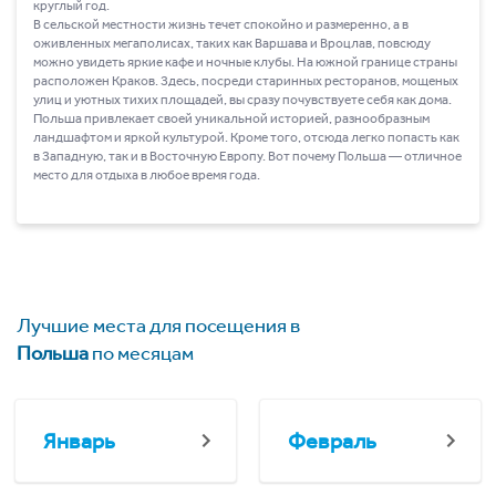
круглый год.
В сельской местности жизнь течет спокойно и размеренно, а в
оживленных мегаполисах, таких как Варшава и Вроцлав, повсюду
можно увидеть яркие кафе и ночные клубы. На южной границе страны
расположен Краков. Здесь, посреди старинных ресторанов, мощеных
улиц и уютных тихих площадей, вы сразу почувствуете себя как дома.
Польша привлекает своей уникальной историей, разнообразным
ландшафтом и яркой культурой. Кроме того, отсюда легко попасть как
в Западную, так и в Восточную Европу. Вот почему Польша ― отличное
место для отдыха в любое время года.
Лучшие места для посещения в
Польша
по месяцам
Январь
Февраль