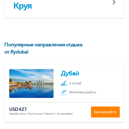
Круя
Популярные направления отдыха
от flydubai
Дубай
2 ночей
Включены рейсы
USD 627
Бронируйте
Авиабилеты + Гостиница + Налоги / на человека