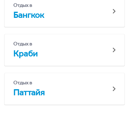
Отдых в
Бангкок
Отдых в
Краби
Отдых в
Паттайя