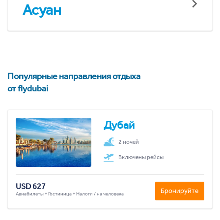
Асуан
Популярные направления отдыха
от flydubai
Дубай
2 ночей
Включены рейсы
USD 627
Бронируйте
Авиабилеты + Гостиница + Налоги / на человека