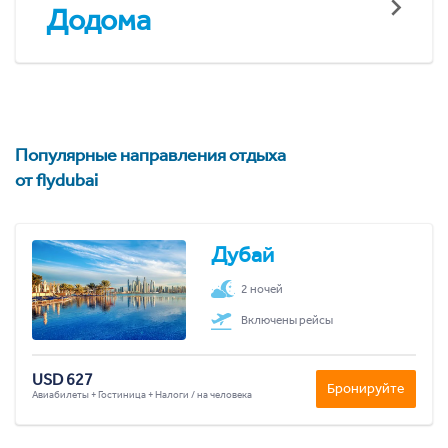
Додома
Популярные направления отдыха
от flydubai
Дубай
2 ночей
Включены рейсы
USD 627
Бронируйте
Авиабилеты + Гостиница + Налоги / на человека