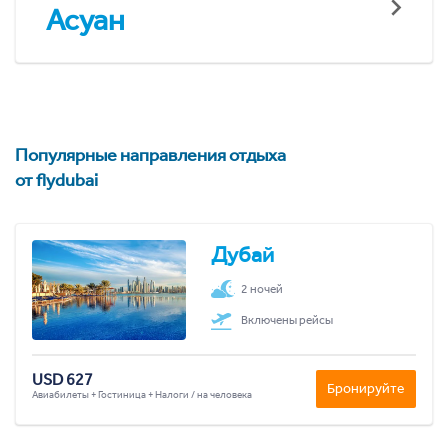
Асуан
Популярные направления отдыха
от flydubai
Дубай
2 ночей
Включены рейсы
USD 627
Бронируйте
Авиабилеты + Гостиница + Налоги / на человека