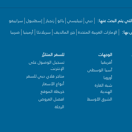
لتي يتم البحث عنها:
دبي
تبيليسي
باكو
زنجبار
إسطنبول
سراييفو
بها:
الإمارات العربية المتحدة
جزر المالديف
سريلانكا
أرمينيا
صربيا
الوجهات
للسفر المتكرّر
أفريقيا
تسجيل الوصول على
الإنترنت
آسيا الوسطى
متاجر فلاي دبي للسفر
أوروبا
أنواع الأسعار
شبه القارة
الهندية
خريطة الموقع
الشرق الأوسط
افضل العروض
الرحلة