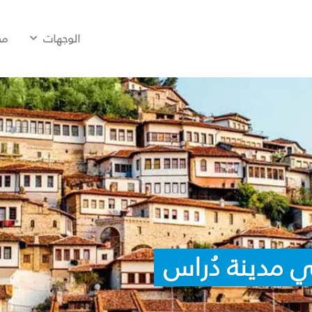
الوجهات
مح
 مدينة دُراس