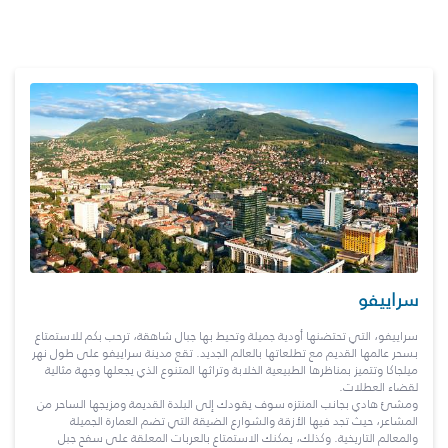
سراييفو
سراييفو، التي تحتضنها أودية جميلة وتحيط بها جبال شاهقة، ترحب بكم للاستمتاع
بسحر عالمها القديم مع تطلعاتها بالعالم الجديد. تقع مدينة سراييفو على طول نهر
ميلجاكا وتتميز بمناظرها الطبيعية الخلابة وتراثها المتنوع الذي يجعلها وجهة مثالية
لقضاء العطلات.
ومشئ هادي بجانب المنتزه سوف يقودك إلى البلدة القديمة ومزيجها الساحر من
المشاعر، حيث تجد فيها الأزقة والشوارع الضيقة التي تضم العمارة الجميلة
والمعالم التاريخية. وكذلك، يمكنك الاستمتاع بالعربات المعلقة على سفح جبل