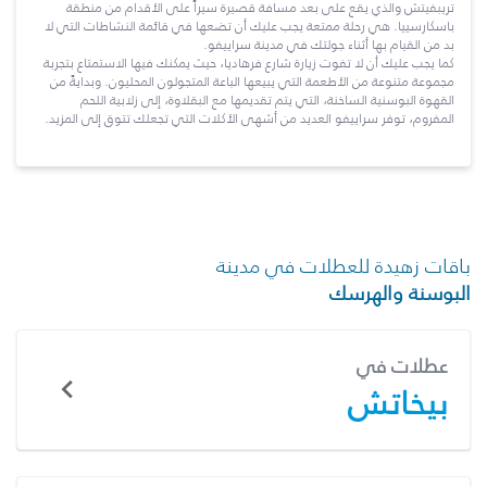
تريبفيتش والذي يقع على بعد مسافة قصيرة سيراً على الأقدام من منطقة
باسكارسييا. هي رحلة ممتعة يجب عليك أن تضعها في قائمة النشاطات التي لا
بد من القيام بها أثناء جولتك في مدينة سراييفو.
كما يجب عليك أن لا تفوت زيارة شارع فرهاديا، حيث يمكنك فيها الاستمتاع بتجربة
مجموعة متنوعة من الأطعمة التي يبيعها الباعة المتجولون المحليون. وبدايةً من
القهوة البوسنية الساخنة، التي يتم تقديمها مع البقلاوة، إلى زلابية اللحم
المفروم، توفر سراييفو العديد من أشهى الأكلات التي تجعلك تتوق إلى المزيد.
باقات زهيدة للعطلات في مدينة
البوسنة والهرسك
عطلات في
بيخاتش