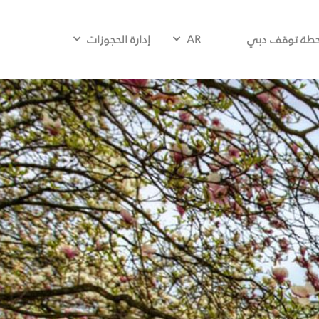
طة توقف دبي
AR
إدارة الحجوزات