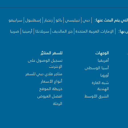
لتي يتم البحث عنها:
دبي
تبيليسي
باكو
زنجبار
إسطنبول
سراييفو
بها:
الإمارات العربية المتحدة
جزر المالديف
سريلانكا
أرمينيا
صربيا
الوجهات
للسفر المتكرّر
أفريقيا
تسجيل الوصول على
الإنترنت
آسيا الوسطى
متاجر فلاي دبي للسفر
أوروبا
أنواع الأسعار
شبه القارة
الهندية
خريطة الموقع
الشرق الأوسط
افضل العروض
الرحلة