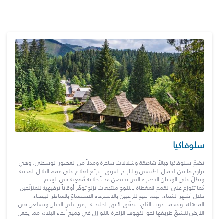
سلوفاكيا
تضمّ سلوفاكيا جبالاً شاهقة وشلالات ساحرة ومدناً من العصور الوسطى، وهي
تزاوج ما بين الجمال الطبيعي والتاريخ العريق. تتربّع القلاع على قمم التلال المدببة
وتطلّ على الوديان الخضراء التي تحتضن مدناً خلابة مُمعِنة في القِدم.
كما تتوزع على القمم المغطاة بالثلوج منتجعات تزلج توفّر أوقاتاً ترفيهية للمتزلّجين
خلال أشهر الشتاء، بينما تتيح للراغبين بالاسترخاء الاستمتاعَ بالمناظر البيضاء
المذهلة. وعندما يذوب الثلج، تتدفّق الأنهر الجليدية برفق على الجبال وتتغلغل في
الأرض لتشقّ طريقها نحو الكهوف الزاخرة بالنوازل في جميع أنحاء البلاد، مما يجعل