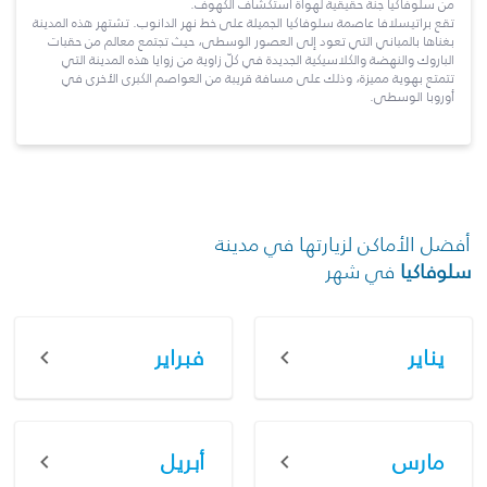
من سلوفاكيا جنة حقيقية لهواة استكشاف الكهوف.
تقع براتيسلافا عاصمة سلوفاكيا الجميلة على خط نهر الدانوب. تشتهر هذه المدينة
بغناها بالمباني التي تعود إلى العصور الوسطى، حيث تجتمع معالم من حقبات
الباروك والنهضة والكلاسيكية الجديدة في كلّ زاوية من زوايا هذه المدينة التي
تتمتع بهوية مميزة، وذلك على مسافة قريبة من العواصم الكبرى الأخرى في
أوروبا الوسطى.
أفضل الأماكن لزيارتها في مدينة
سلوفاكيا
في شهر
يناير
فبراير
مارس
أبريل