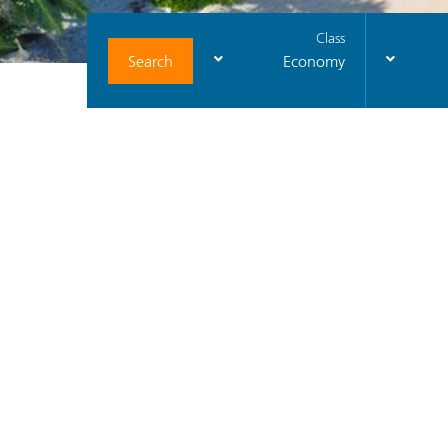
Class
Search
Economy