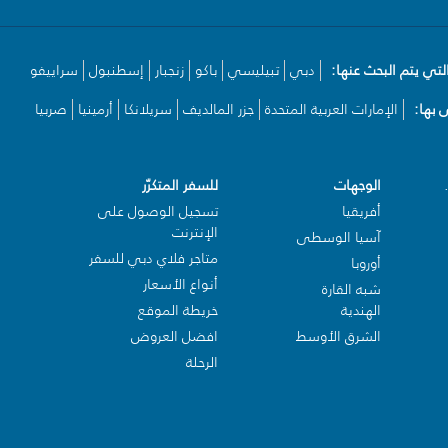
لتي يتم البحث عنها:
دبي
تبيليسي
باكو
زنجبار
إسطنبول
سراييفو
بها:
الإمارات العربية المتحدة
جزر المالديف
سريلانكا
أرمينيا
صربيا
الوجهات
للسفر المتكرّر
أفريقيا
تسجيل الوصول على
الإنترنت
آسيا الوسطى
متاجر فلاي دبي للسفر
أوروبا
أنواع الأسعار
شبه القارة
الهندية
خريطة الموقع
الشرق الأوسط
افضل العروض
الرحلة