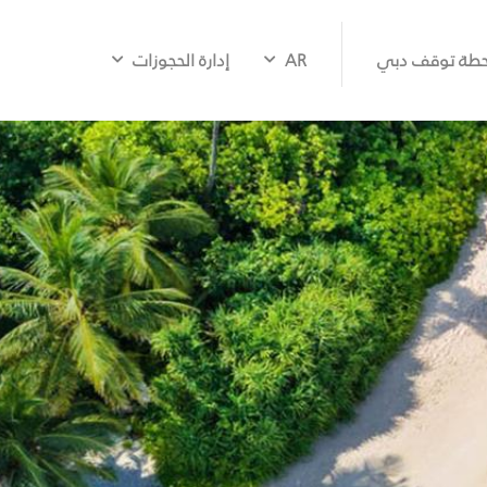
طة توقف دبي
AR
إدارة الحجوزات