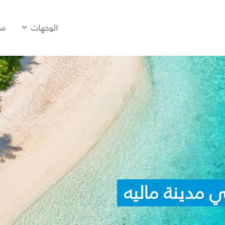
الوجهات
مح
 مدينة ماليه