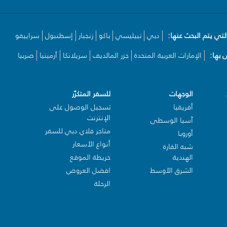
لتي يتم البحث عنها:
دبي
تبيليسي
باكو
زنجبار
إسطنبول
سراييفو
بها:
الإمارات العربية المتحدة
جزر المالديف
سريلانكا
أرمينيا
صربيا
الوجهات
للسفر المتكرّر
أفريقيا
تسجيل الوصول على
الإنترنت
آسيا الوسطى
متاجر فلاي دبي للسفر
أوروبا
أنواع الأسعار
شبه القارة
الهندية
خريطة الموقع
الشرق الأوسط
افضل العروض
الرحلة