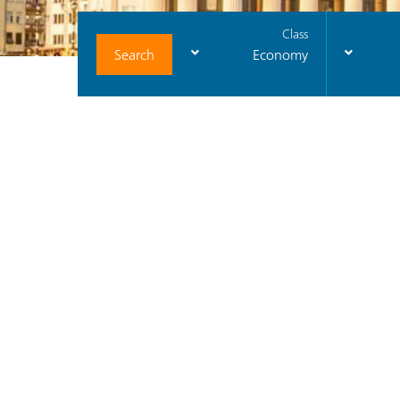
Class
Search
Economy