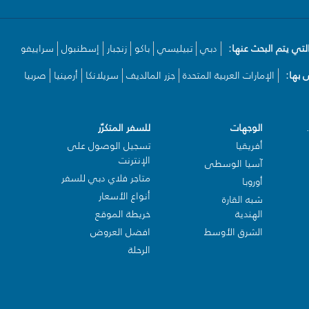
لتي يتم البحث عنها:
دبي
تبيليسي
باكو
زنجبار
إسطنبول
سراييفو
بها:
الإمارات العربية المتحدة
جزر المالديف
سريلانكا
أرمينيا
صربيا
الوجهات
للسفر المتكرّر
أفريقيا
تسجيل الوصول على
الإنترنت
آسيا الوسطى
متاجر فلاي دبي للسفر
أوروبا
أنواع الأسعار
شبه القارة
الهندية
خريطة الموقع
الشرق الأوسط
افضل العروض
الرحلة