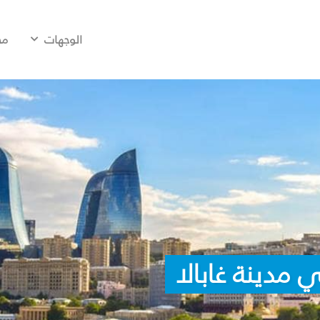
الوجهات
مح
مدينة غابالا