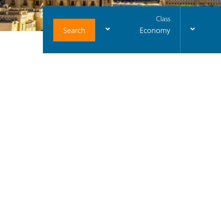
Class
Search
Economy