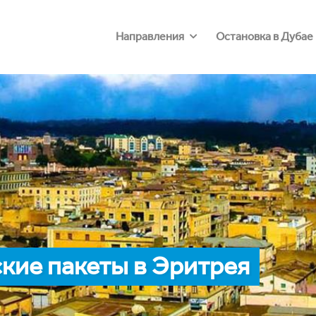
Направления
Остановка в Дубае
кие пакеты в Эритрея