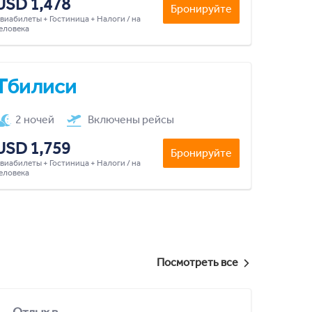
USD 1,478
Бронируйте
виабилеты + Гостиница + Налоги / на
еловека
Тбилиси
2 ночей
Включены рейсы
USD 1,759
Бронируйте
виабилеты + Гостиница + Налоги / на
еловека
Посмотреть все