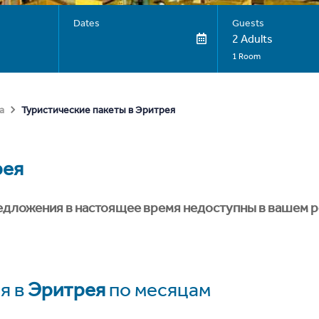
Dates
Guests
2 Adults
1 Room
Туристические пакеты в Эритрея
а
рея
едложения в настоящее время недоступны в вашем р
я в
Эритрея
по месяцам