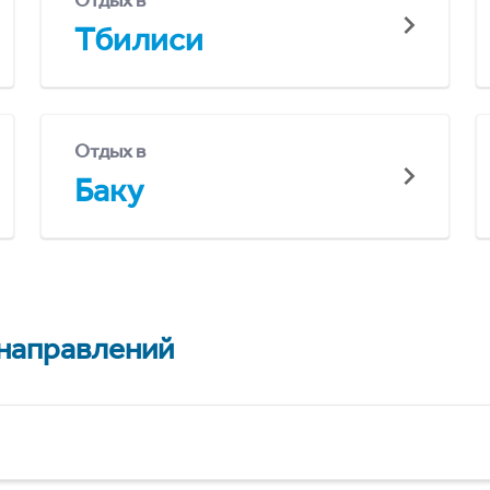
Отдых в
Тбилиси
Отдых в
Баку
 направлений