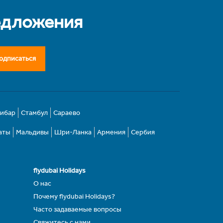
едложения
одписаться
зибар
Стамбул
Сараево
аты
Мальдивы
Шри-Ланка
Армения
Сербия
flydubai Holidays
О нас
Почему flydubai Holidays?
Часто задаваемые вопросы
Свяжитесь с нами