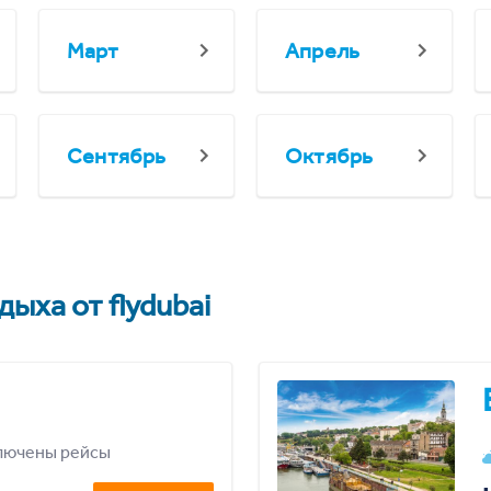
Март
Апрель
Сентябрь
Октябрь
ыха от flydubai
лючены рейсы