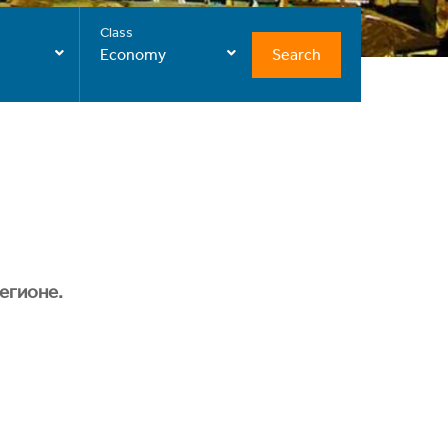
Class
Search
Economy
егионе.