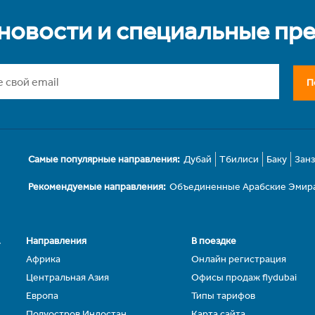
 новости и специальные пр
П
Самые популярные направления:
Дубай
Тбилиси
Баку
Зан
Рекомендуемые направления:
Объединенные Арабские Эмир
.
Направления
В поездке
Африка
Онлайн регистрация
Центральная Азия
Офисы продаж flydubai
Европа
Типы тарифов
Полуостров Индостан
Карта сайта