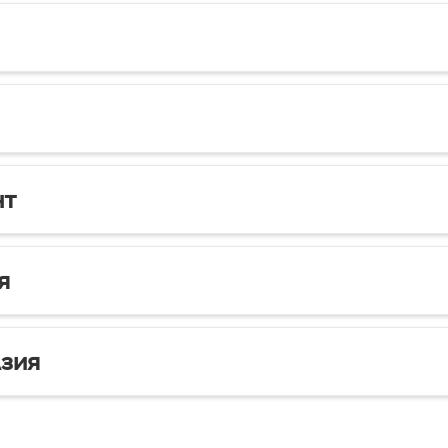
нт
я
зия