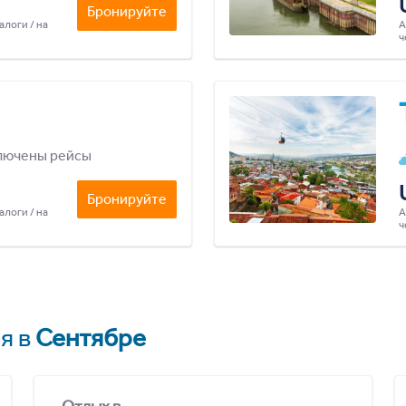
Бронируйте
алоги / на
А
ч
лючены рейсы
Бронируйте
алоги / на
А
ч
я в
Сентябре