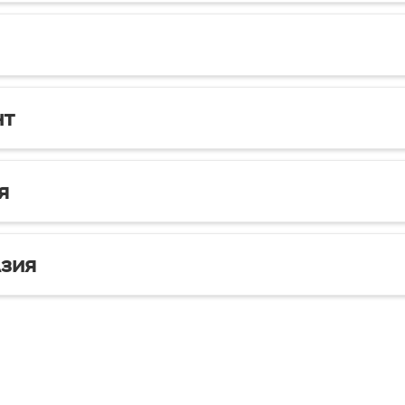
нт
я
зия