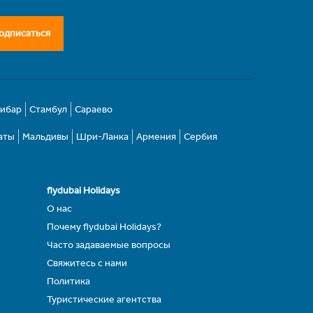
одписаться
зибар
Стамбул
Сараево
аты
Мальдивы
Шри-Ланка
Армения
Сербия
flydubai Holidays
О нас
Почему flydubai Holidays?
Часто задаваемые вопросы
Свяжитесь с нами
Политика
Туристические агентства