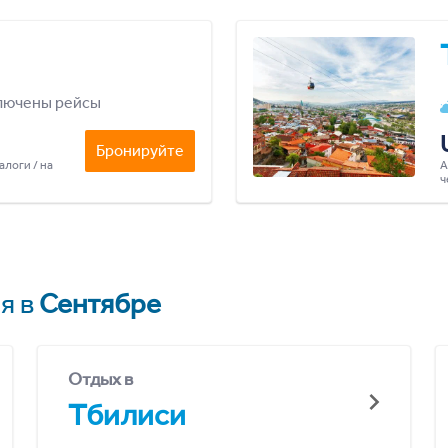
лючены рейсы
Бронируйте
алоги / на
А
ч
я в
Сентябре
Отдых в
Тбилиси