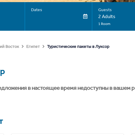
Dates
Guests
2 Adults
1 Room
Туристические пакеты в Луксор
ий Восток
Египет
ор
едложения в настоящее время недоступны в вашем р
т