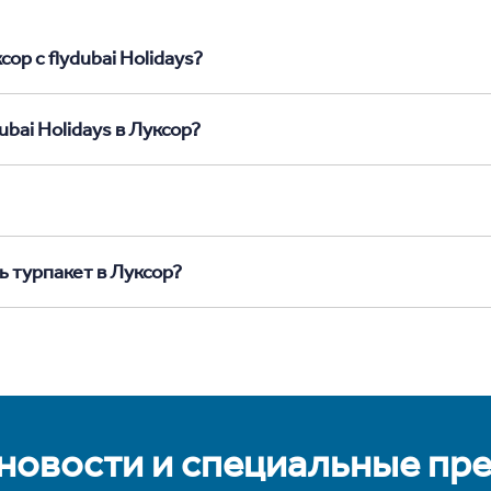
ор с flydubai Holidays?
bai Holidays в Луксор?
ь турпакет в Луксор?
 новости и специальные пр