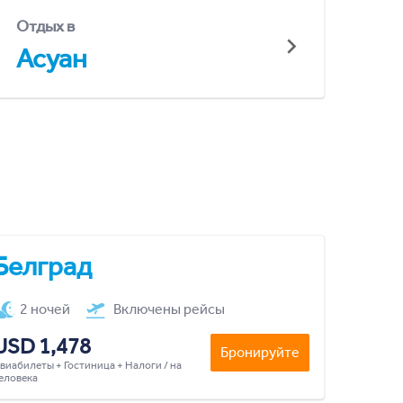
Отдых в
Асуан
Белград
2 ночей
Включены рейсы
USD 1,478
Бронируйте
виабилеты + Гостиница + Налоги / на
еловека