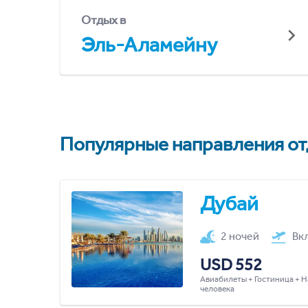
Отдых в
Эль-Аламейну
Популярные направления отд
Дубай
2 ночей
Вк
USD 552
Авиабилеты + Гостиница + Н
человека