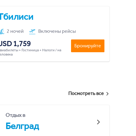
Тбилиси
2 ночей
Включены рейсы
USD 1,759
Бронируйте
виабилеты + Гостиница + Налоги / на
еловека
Посмотреть все
Отдых в
Белград