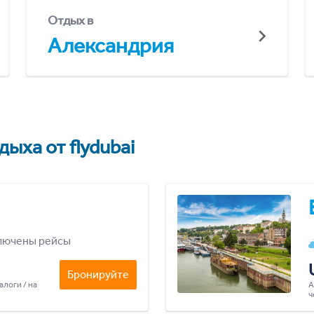
Отдых в
Александрия
ыха от flydubai
лючены рейсы
Бронируйте
алоги / на
А
ч