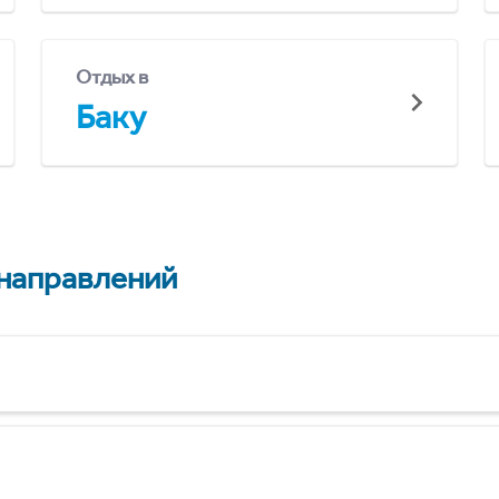
Отдых в
Баку
 направлений